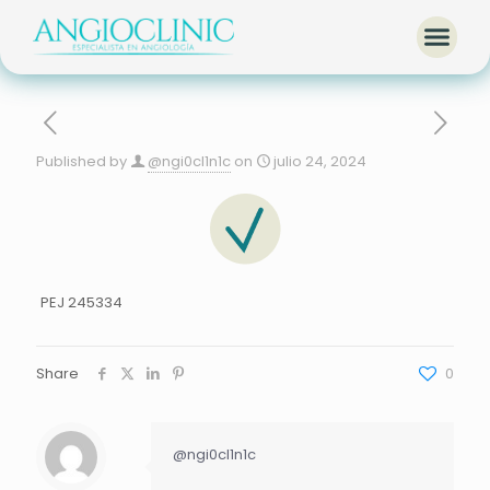
Dra. Dafne Cárdenas
Published by
@ngi0cl1n1c
on
julio 24, 2024
PEJ 245334
Share
0
@ngi0cl1n1c