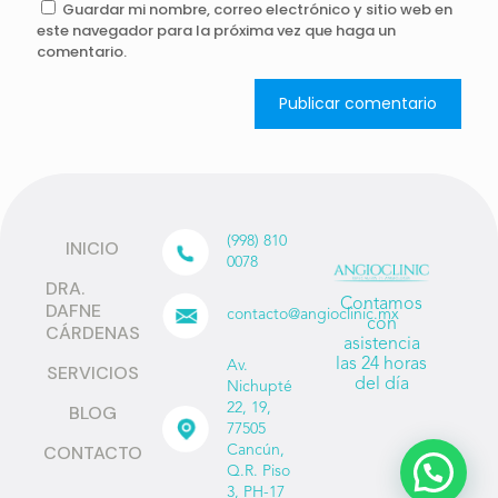
Guardar mi nombre, correo electrónico y sitio web en
este navegador para la próxima vez que haga un
comentario.
(998) 810
INICIO
0078
DRA.
Contamos
DAFNE
contacto@angioclinic.mx
con
CÁRDENAS
asistencia
las 24 horas
Av.
SERVICIOS
del día
Nichupté
22, 19,
BLOG
77505
CONTACTO
Cancún,
Q.R. Piso
3, PH-17